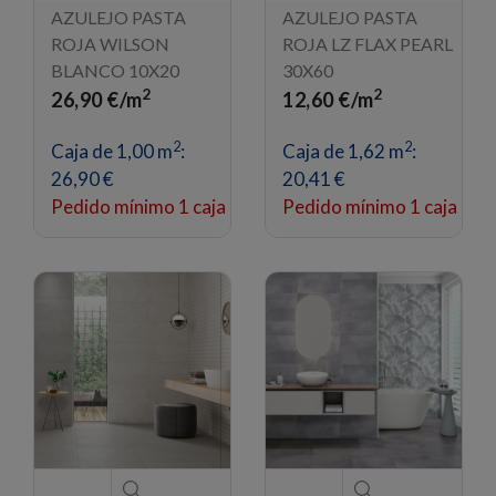
AZULEJO PASTA
AZULEJO PASTA
ROJA WILSON
ROJA LZ FLAX PEARL
BLANCO 10X20
30X60
2
2
26,90 €/m
12,60 €/m
2
2
Caja de 1,00 m
:
Caja de 1,62 m
:
26,90 €
20,41 €
Pedido mínimo 1 caja
Pedido mínimo 1 caja