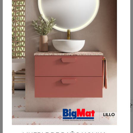
AZULEJO PASTA
AZULEJO PASTA
ROJA GARDEN
ROJA WILDE WARM
WHITE 20X60
MATE 30X60
2
2
12,25 €/m
12,90 €/m
2
2
Caja de 1,44 m
:
Caja de 1,62 m
:
17,64 €
20,90 €
Pedido mínimo 1 caja
Pedido mínimo 1 caja