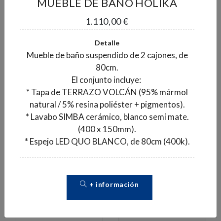
MUEBLE DE BAÑO HOLIKA
1.110,00 €
Detalle
AZULEJO PASTA
AZULEJO PASTA
Mueble de baño suspendido de 2 cajones, de
ROJA LOMMA
ROJA LOMMA BONE
80cm.
MOSAIC WARM
MATE 30X60
El conjunto incluye:
2
MATE 30X60
11,95 €/m
* Tapa de TERRAZO VOLCÁN (95% mármol
2
12,50 €/m
natural / 5% resina poliéster + pigmentos).
2
Caja de 1,80 m
:
* Lavabo SIMBA cerámico, blanco semi mate.
2
Caja de 1,62 m
:
21,51 €
(400 x 150mm).
20,25 €
Pedido mínimo 1 caja
* Espejo LED QUO BLANCO, de 80cm (400k).
Pedido mínimo 1 caja
+ información