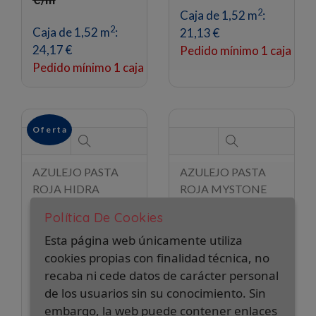
O f e r t a
O f e r t a
AZULEJO PASTA
AZULEJO PASTA
ROJA MYSTONE
ROJA HIDRA
BLANCO 31.6X60
MYSTONE PERLA
2
13,90 €/m
14,80
Política De Cookies
31.6X60
2
€/m
2
15,90 €/m
16,75
Esta página web únicamente utiliza
2
€/m
cookies propias con finalidad técnica, no
2
Caja de 1,52 m
:
recaba ni cede datos de carácter personal
21,13 €
2
Caja de 1,52 m
:
de los usuarios sin su conocimiento. Sin
Pedido mínimo 1 caja
24,17 €
embargo, la web puede contener enlaces