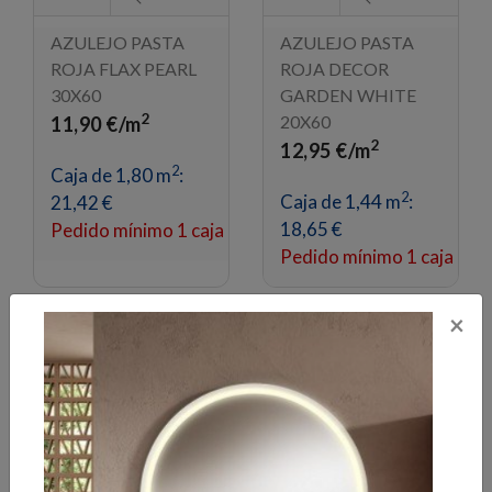
AZULEJO PASTA
AZULEJO PASTA
ROJA FLAX PEARL
ROJA DECOR
30X60
GARDEN WHITE
2
20X60
11,90 €/m
2
12,95 €/m
2
Caja de 1,80 m
:
2
Caja de 1,44 m
:
21,42 €
18,65 €
Pedido mínimo 1 caja
Pedido mínimo 1 caja
×