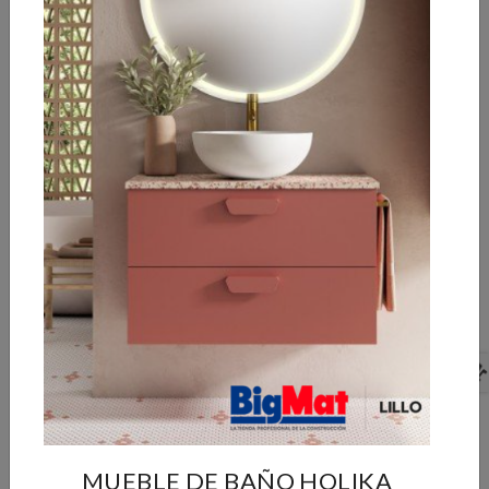
PORCELANICO RECT.
PORCELÁNICO RECT.
ETERNAL CREAM
ARKETY GREY
120X120
120X120
2
2
35,35 €/m
34,75 €/m
2
2
Caja de 1,44 m
:
Caja de 1,44 m
:
50,90 €
50,04 €
Pedido mínimo 1 caja
Pedido mínimo 1 caja
MUEBLE DE BAÑO HOLIKA