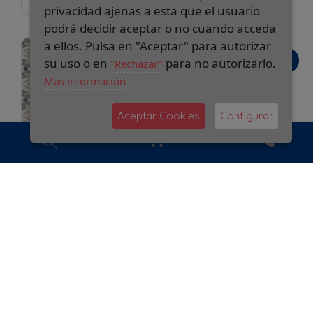
privacidad ajenas a esta que el usuario
podrá decidir aceptar o no cuando acceda
a ellos. Pulsa en "Aceptar" para autorizar
su uso o en
para no autorizarlo.
"Rechazar"
Más información
Aceptar Cookies
Configurar
PORCELANICO
PORCELÁNICO
RECTIFICADO NIZA-
MUAYA 20X20
R VERDE 80X80
2
34,95 €/m
2
40,35 €/m
2
Caja de 1,00 m
:
2
Caja de 1,28 m
:
34,95 €
51,65 €
Pedido mínimo 1 caja