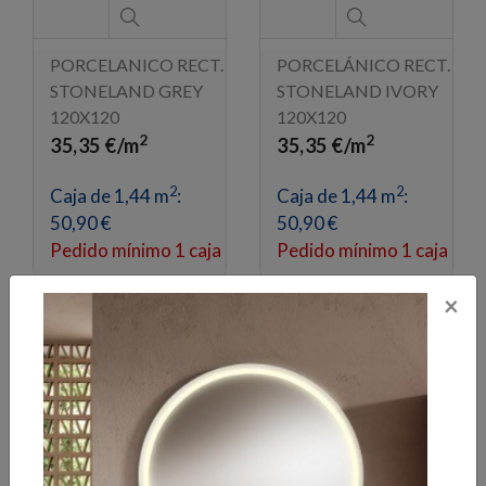
PORCELANICO RECT.
PORCELÁNICO RECT.
STONELAND GREY
STONELAND IVORY
120X120
120X120
2
2
35,35 €/m
35,35 €/m
2
2
Caja de 1,44 m
:
Caja de 1,44 m
:
50,90 €
50,90 €
Pedido mínimo 1 caja
Pedido mínimo 1 caja
×