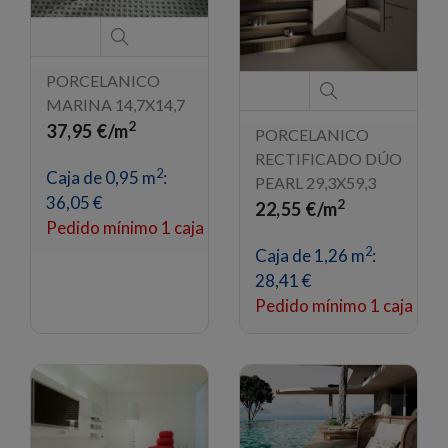
PORCELANICO
MARINA 14,7X14,7
2
37,95 €/m
PORCELANICO
RECTIFICADO DÚO
2
Caja de 0,95 m
:
PEARL 29,3X59,3
36,05 €
2
22,55 €/m
Pedido mínimo 1 caja
2
Caja de 1,26 m
:
28,41 €
Pedido mínimo 1 caja