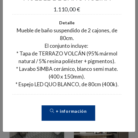
1.110,00 €
Detalle
Mueble de baño suspendido de 2 cajones, de
PORCELÁNICO RECT.
PORCELÁNICO
80cm.
DOME BONE
PORTO 20X20
El conjunto incluye:
2
120X120
32,55 €/m
* Tapa de TERRAZO VOLCÁN (95% mármol
2
34,75 €/m
natural / 5% resina poliéster + pigmentos).
2
Caja de 0,56 m
:
* Lavabo SIMBA cerámico, blanco semi mate.
2
Caja de 1,44 m
:
18,23 €
(400 x 150mm).
50,04 €
Pedido mínimo 1 caja
* Espejo LED QUO BLANCO, de 80cm (400k).
Pedido mínimo 1 caja
+ información