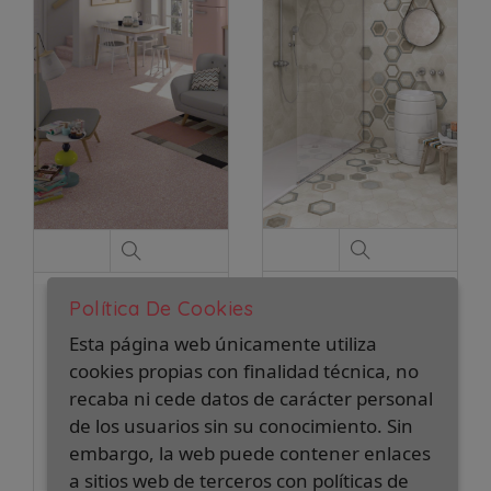
PORCELÁNICO
PORCELÁNICO
Política De Cookies
HEXÁGONO RIFT
AMALFI ROSA 30X30
Esta página web únicamente utiliza
CREMA 23.3 X 26.8
2
31,60 €/m
cookies propias con finalidad técnica, no
2
43,50 €/m
recaba ni cede datos de carácter personal
2
Caja de 0,99 m
:
de los usuarios sin su conocimiento. Sin
2
Caja de 0,52 m
:
31,28 €
embargo, la web puede contener enlaces
22,62 €
Pedido mínimo 1 caja
a sitios web de terceros con políticas de
Pedido mínimo 1 caja