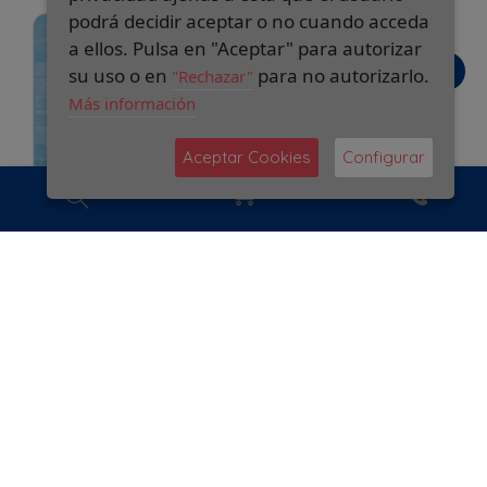
podrá decidir aceptar o no cuando acceda
a ellos. Pulsa en "Aceptar" para autorizar
su uso o en
para no autorizarlo.
"Rechazar"
Más información
Aceptar Cookies
Configurar
GRESITE NIEBLA 501
GRESITE BLANCO
TURQUESA
100A MALLA 30X30
2
ANTIDESLIZANTE
24,59 €/m
MALLA 30X30
2
2
Caja de 2,00 m
:
36,00 €/m
49,18 €
2
Caja de 2,00 m
:
Pedido mínimo 1 caja
72,00 €