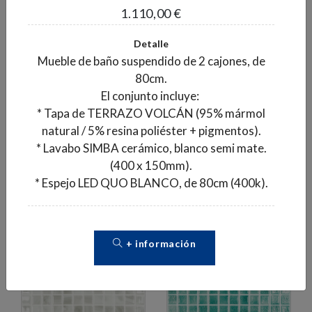
1.110,00 €
Detalle
GRESITE NATURE
GRESITE NATURE
Mueble de baño suspendido de 2 cajones, de
JUNGLE MALLA 5603
SEA SALT MALLA
80cm.
30X30
5601 30X30
El conjunto incluye:
2
2
30,85 €/m
30,85 €/m
* Tapa de TERRAZO VOLCÁN (95% mármol
natural / 5% resina poliéster + pigmentos).
2
2
Caja de 2,00 m
:
Caja de 2,00 m
:
* Lavabo SIMBA cerámico, blanco semi mate.
61,70 €
61,70 €
(400 x 150mm).
Pedido mínimo 1 caja
Pedido mínimo 1 caja
* Espejo LED QUO BLANCO, de 80cm (400k).
+ información