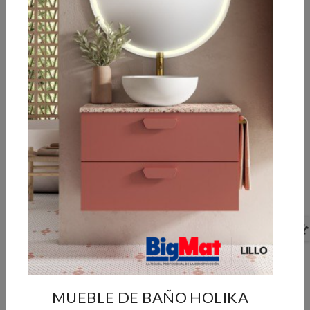
GRESITE NATURE
GRESITE NATURE
OLYMPIC MALLA
ROYAL MALLA 5604
5605 30X30
30X30
2
2
30,85 €/m
30,85 €/m
2
2
Caja de 2,00 m
:
Caja de 2,00 m
:
61,70 €
61,70 €
Pedido mínimo 1 caja
Pedido mínimo 1 caja
MUEBLE DE BAÑO HOLIKA