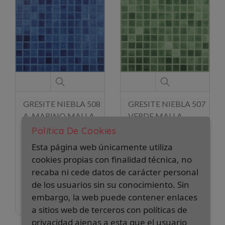
GRESITE NIEBLA 508
GRESITE NIEBLA 507
A. MARINO MALLA
VERDE MALLA
ANTIDESLIZANTE
ANTIDESLIZANTE
Política De Cookies
30X30
30X30
Esta página web únicamente utiliza
2
2
36,00 €/m
36,00 €/m
cookies propias con finalidad técnica, no
recaba ni cede datos de carácter personal
2
2
Caja de 2,00 m
:
Caja de 2,00 m
:
de los usuarios sin su conocimiento. Sin
72,00 €
72,00 €
embargo, la web puede contener enlaces
Pedido mínimo 1 caja
Pedido mínimo 1 caja
a sitios web de terceros con políticas de
privacidad ajenas a esta que el usuario