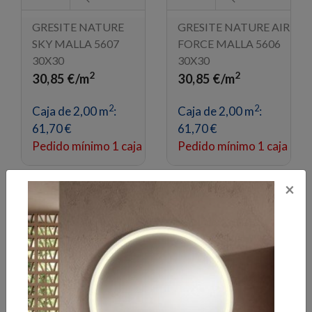
GRESITE NATURE
GRESITE NATURE AIR
SKY MALLA 5607
FORCE MALLA 5606
30X30
30X30
2
2
30,85 €/m
30,85 €/m
2
2
Caja de 2,00 m
:
Caja de 2,00 m
:
61,70 €
61,70 €
Pedido mínimo 1 caja
Pedido mínimo 1 caja
×