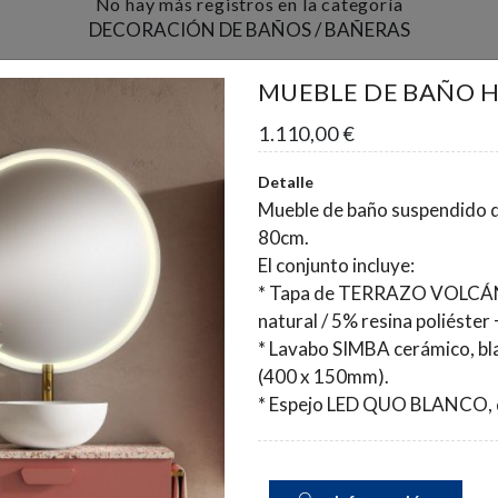
No hay más registros en la categoría
DECORACIÓN DE BAÑOS / BAÑERAS
Ver otras categorías
MUEBLE DE BAÑO 
1.110,00 €
Detalle
ampo
Mueble de baño suspendido d
80cm.
El conjunto incluye:
* Tapa de TERRAZO VOLCÁ
natural / 5% resina poliéster
ENTREGA A TI
ENTREGA A
* Lavabo SIMBA cerámico, bl
DOMICILIO
Cumplimos
(400 x 150mm).
Entregamos en el lugar
rigurosamente los 
* Espejo LED QUO BLANCO, 
que nos indiques
de entrega