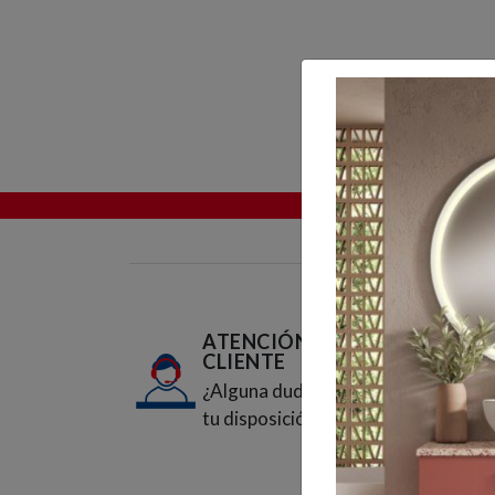
BigMat Lillo, Ciudad Real, Miguelturra y Almodóvar del C
ATENCIÓN AL
CLIENTE
¿Alguna duda? Estamos a
tu disposición