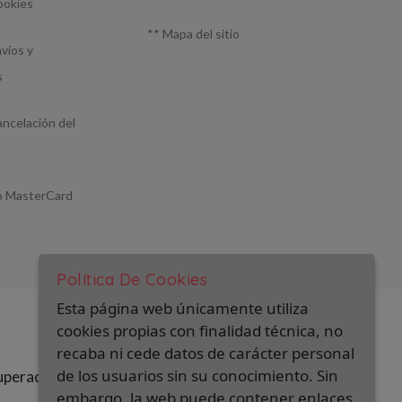
ookies
**
Mapa del sitio
nvíos y
s
ancelación del
 o MasterCard
Política De Cookies
Esta página web únicamente utiliza
cookies propias con finalidad técnica, no
recaba ni cede datos de carácter personal
de los usuarios sin su conocimiento. Sin
eración y resiliencia
embargo, la web puede contener enlaces