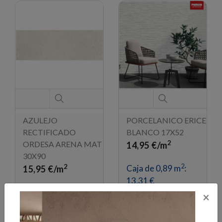
AZULEJO
PORCELANICO ERICE
RECTIFICADO
BLANCO 17X52
2
ORDESA ARENA MAT
14,95 €/m
30X90
2
2
Caja de 0,89 m
:
15,95 €/m
13,31 €
2
Caja de 1,35 m
:
Pedido mínimo 1 caja
×
21,53 €
Pedido mínimo 1 caja