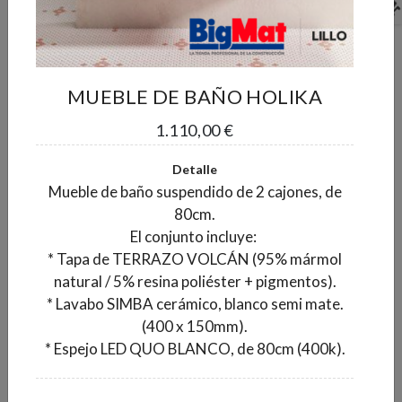
Pedido mínimo 1 caja
Pedido mínimo 1 caja
MUEBLE DE BAÑO HOLIKA
1.110,00 €
Detalle
Mueble de baño suspendido de 2 cajones, de
80cm.
El conjunto incluye:
* Tapa de TERRAZO VOLCÁN (95% mármol
AZULEJO PASTA
AZULEJO PASTA
natural / 5% resina poliéster + pigmentos).
BLANCA RECT.
ROJA LZ FLAX PEARL
* Lavabo SIMBA cerámico, blanco semi mate.
BIGMARBLE BRILLO
30X60
(400 x 150mm).
2
30X90
12,60 €/m
* Espejo LED QUO BLANCO, de 80cm (400k).
2
22,45 €/m
2
Caja de 1,62 m
: