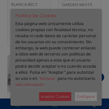
BLANCA RECT.
GARDEN WHITE
SASSARI-R 45X120
20X60
Política De Cookies
2
2
37,50 €/m
12,95 €/m
Esta página web únicamente utiliza
2
2
Caja de 1,08 m
:
Caja de 1,44 m
:
cookies propias con finalidad técnica, no
40,50 €
18,65 €
recaba ni cede datos de carácter personal
Pedido mínimo 1 caja
Pedido mínimo 1 caja
de los usuarios sin su conocimiento. Sin
embargo, la web puede contener enlaces
a sitios web de terceros con políticas de
privacidad ajenas a esta que el usuario
podrá decidir aceptar o no cuando acceda
a ellos. Pulsa en "Aceptar" para autorizar
su uso o en
para no autorizarlo.
"Rechazar"
Más información
Aceptar Cookies
Configurar
AZULEJO PASTA