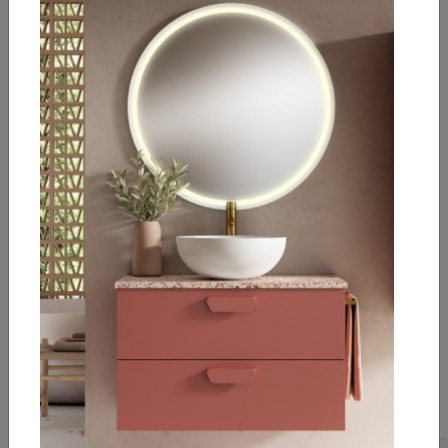
AZULEJO PASTA
AZULEJO PASTA
ROJA WILSON
BLANCA JÁVEA AB/C
BLANCO 10X20
ESMERALDA 8X31,5
2
2
26,90 €/m
32,00 €/m
2
2
Caja de 1,00 m
:
Caja de 0,63 m
:
26,90 €
20,16 €