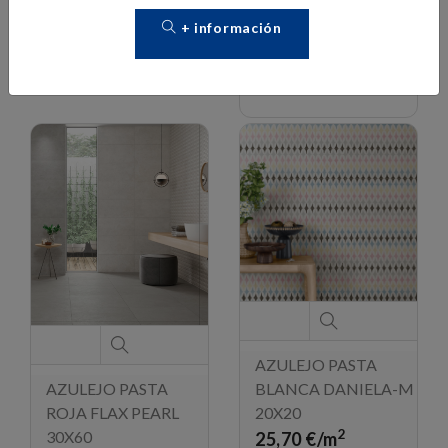
2
Caja de 1,35 m
:
20,41 €
+ información
30,31 €
Pedido mínimo 1 caja
Pedido mínimo 1 caja
AZULEJO PASTA
BLANCA DANIELA-M
AZULEJO PASTA
20X20
ROJA FLAX PEARL
2
30X60
25,70 €/m