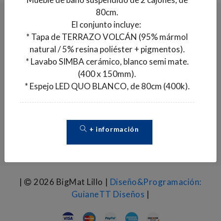
80cm.
REGÍSTRATE!
El conjunto incluye:
* Tapa de TERRAZO VOLCÁN (95% mármol
Registrarme
natural / 5% resina poliéster + pigmentos).
* Lavabo SIMBA cerámico, blanco semi mate.
(400 x 150mm).
Sobre nosotros
* Espejo LED QUO BLANCO, de 80cm (400k).
Mi cuenta
Políticas
+ información
Contacto
|
2026 BigMat Lillo |
Diseño&Programación:
GuianeTT Diseños
|