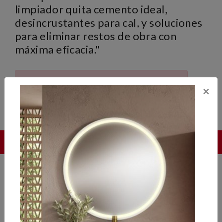
limpiador quita cemento ideal,
desincrustantes para cal, y soluciones
para eliminar restos de obra con
máxima eficacia."
Actualmente no hay artículos o
×
productos en la categoría indicada.
BigMat Lillo, Ciudad Real, Miguelturra y Almodóvar del
Campo
ATENCIÓN AL CLIENTE