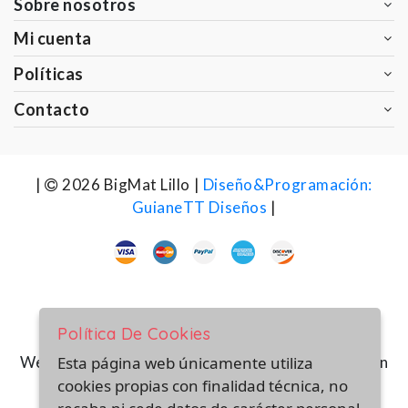
Sobre nosotros
Mi cuenta
Políticas
Contacto
|
2026 BigMat Lillo |
Diseño&Programación:
GuianeTT Diseños
|
Política De Cookies
Web financiada por la Unión Europea-Next Generation
Esta página web únicamente utiliza
(EU) del mecanismo de recuperación y resiliencia
cookies propias con finalidad técnica, no