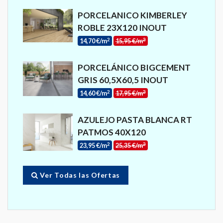
PORCELANICO KIMBERLEY
ROBLE 23X120 INOUT
2
2
14,70 €/m
15,95 €/m
PORCELÁNICO BIGCEMENT
GRIS 60,5X60,5 INOUT
2
2
14,60 €/m
17,95 €/m
AZULEJO PASTA BLANCA RT
PATMOS 40X120
2
2
23,95 €/m
25,35 €/m
Ver Todas las Ofertas