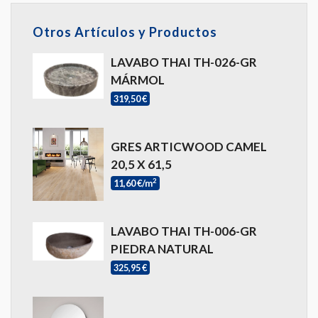
Otros Artículos y Productos
LAVABO THAI TH-026-GR
MÁRMOL
319,50 €
GRES ARTICWOOD CAMEL
20,5 X 61,5
2
11,60 €/m
LAVABO THAI TH-006-GR
PIEDRA NATURAL
325,95 €