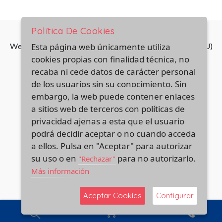
Política De Cookies
Web financiada por la Unión Europea-Next Generation (EU)
Esta página web únicamente utiliza
del mecanismo de recuperación y resiliencia
cookies propias con finalidad técnica, no
recaba ni cede datos de carácter personal
de los usuarios sin su conocimiento. Sin
embargo, la web puede contener enlaces
a sitios web de terceros con políticas de
privacidad ajenas a esta que el usuario
podrá decidir aceptar o no cuando acceda
a ellos. Pulsa en "Aceptar" para autorizar
su uso o en
para no autorizarlo.
"Rechazar"
Más información
Aceptar Cookies
Configurar