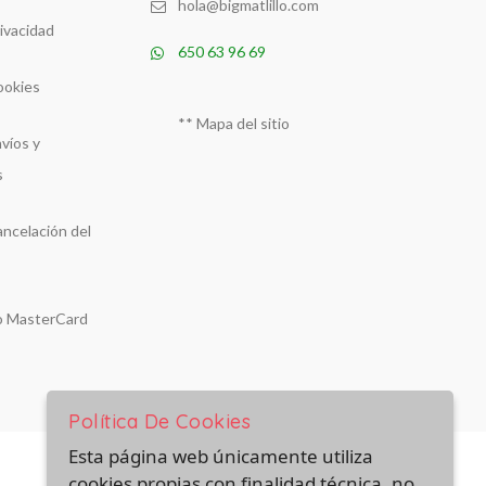
hola@bigmatlillo.com
rivacidad
650 63 96 69
ookies
**
Mapa del sitio
nvíos y
s
ancelación del
 o MasterCard
Política De Cookies
Esta página web únicamente utiliza
cookies propias con finalidad técnica, no