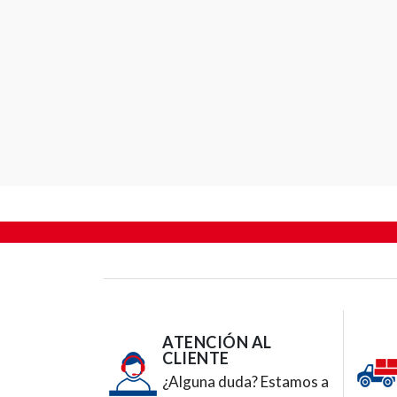
BigMat Lillo, Ciudad Real, Miguelturra y Almodóvar del C
ATENCIÓN AL
CLIENTE
¿Alguna duda? Estamos a