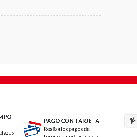
EMPO
PAGO CON TARJETA
Realiza los pagos de
plazos
forma cómoda y segura