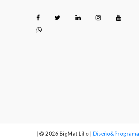
|
2026 BigMat Lillo |
Diseño&Programac